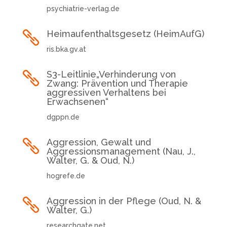
psychiatrie-verlag.de
Heimaufenthaltsgesetz (HeimAufG)

ris.bka.gv.at
S3-Leitlinie„Verhinderung von

Zwang: Prävention und Therapie
aggressiven Verhaltens bei
Erwachsenen“
dgppn.de
Aggression, Gewalt und

Aggressionsmanagement (Nau, J.,
Walter, G. & Oud, N.)
hogrefe.de
Aggression in der Pflege (Oud, N. &

Walter, G.)
researchgate.net