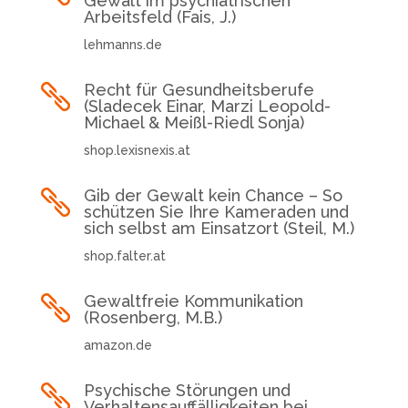
Gewalt im psychiatrischen
Arbeitsfeld (Fais, J.)
lehmanns.de
Recht für Gesundheitsberufe

(Sladecek Einar, Marzi Leopold-
Michael & Meißl-Riedl Sonja)
shop.lexisnexis.at
Gib der Gewalt kein Chance – So

schützen Sie Ihre Kameraden und
sich selbst am Einsatzort (Steil, M.)
shop.falter.at
Gewaltfreie Kommunikation

(Rosenberg, M.B.)
amazon.de
Psychische Störungen und

Verhaltensauffälligkeiten bei